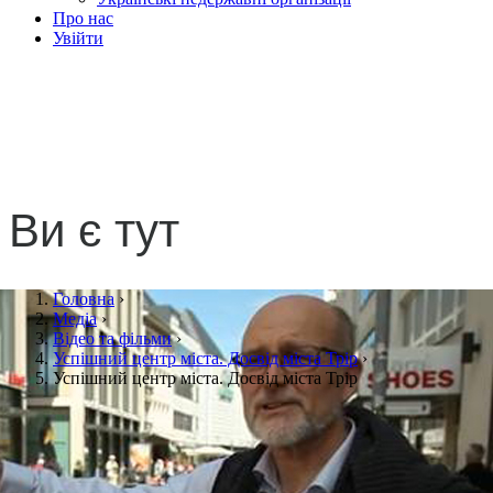
Про нас
Увійти
Успішний центр міста.
Досвід міста Трір
Ви є тут
Головна
›
Медіа
›
Відео та фільми
›
Успішний центр міста. Досвід міста Трір
›
Успішний центр міста. Досвід міста Трір