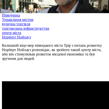
Німеччина
Управління містом
вулична торгівля
торговельна інфраструктура
центр міста
Норберт Нойхауз
Колишній віце-мер німецького міста Трір з питань розвитку
Норберт Нойхауз розповідає, як зробити такий центр міста,
аби він стимулював розвиток місцевої економіки та був
зручним для людей.