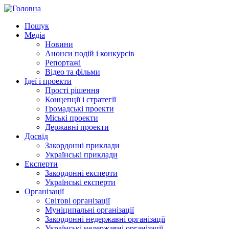
Пошук
Медіа
Новини
Анонси подій і конкурсів
Репортажі
Відео та фільми
Ідеї і проекти
Прості рішення
Концепції і стратегії
Громадські проекти
Міські проекти
Державні проекти
Досвід
Закордонні приклади
Українські приклади
Експерти
Закордонні експерти
Українські експерти
Організації
Світові організації
Муніципальні організації
Закордонні недержавні організації
Українські недержавні організації