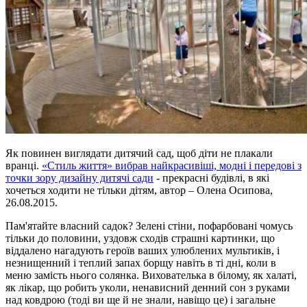
Як повинен виглядати дитячий сад, щоб діти не плакали
вранці.
«Стиль життя» вибрав найкрасивіші, модні і передові з
точки зору дизайну дитячі сади
- прекрасні будівлі, в які
хочеться ходити не тільки дітям, автор – Олена Осипова,
26.08.2015.
Пам'ятайте власний садок? Зелені стіни, пофарбовані чомусь
тільки до половини, уздовж сходів страшні картинки, що
віддалено нагадують героїв ваших улюблених мультиків, і
незнищенний і теплий запах борщу навіть в ті дні, коли в
меню замість нього солянка. Вихователька в білому, як халаті,
як лікар, що робить уколи, ненависний денний сон з руками
над ковдрою (тоді ви ще й не знали, навіщо це) і загальне