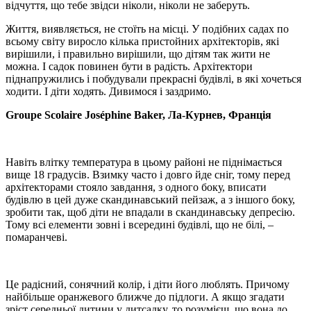
відчуття, що тебе звідси ніколи, ніколи не заберуть.
Життя, виявляється, не стоїть на місці. У подібних садах по
всьому світу виросло кілька пристойних архітекторів, які
вирішили, і правильно вирішили, що дітям так жити не
можна. І садок повинен бути в радість. Архітектори
піднапружились і побудували прекрасні будівлі, в які хочеться
ходити. І діти ходять. Дивимося і заздримо.
Groupe Scolaire Joséphine Baker, Ла-Курнев, Франція
Навіть влітку температура в цьому районі не піднімається
вище 18 градусів. Взимку часто і довго йде сніг, тому перед
архітекторами стояло завдання, з одного боку, вписати
будівлю в цей дуже скандинавський пейзаж, а з іншого боку,
зробити так, щоб діти не впадали в скандинавську депресію.
Тому всі елементи зовні і всередині будівлі, що не білі, –
помаранчеві.
Це радісний, сонячний колір, і діти його люблять. Причому
найбільше оранжевого ближче до підлоги. А якщо згадати
зріст середньої дитини у дитсадку, то розумієш, що вона до