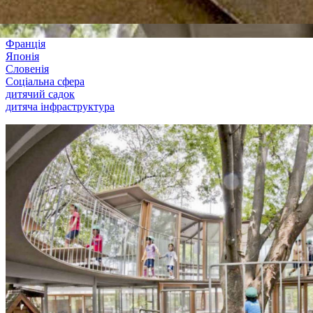
Франція
Японія
Словенія
Соціальна сфера
дитячий садок
дитяча інфраструктура