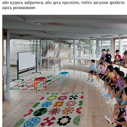
або кудись забратися, або десь пролізти, тобто загалом зробити
щось ризиковане.