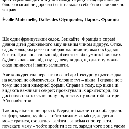
білого взагалі не доросла і світ навколо себе бачить виключно
яскраве.
Écolle Maternelle, Dalles des Olympiades, Париж, Франція
Ще один французький садок. Звикайте, Франція в справі
діяння дітей дошкільного віку дивним чином лідирує. Отже,
садок кольором розваги вибрав малиновий, якого в будівлі
багато. Цим вона сильно відрізняється від сумних і високих
будівель навколо: відразу, здалеку видно, що дитину можна
сюди привести і навіть залишити.
Але конкурентна перевага в сенсі архітектури у цього садка
на кольорі не обмежується. Головне тут – вікна. І справа не в
тому, що вони химерної форми. Справа в тому, що вікна ці
видають важливий секрет: проектували їх архітектори, які
досі пам'ятають ось це почуття, знаєте, ну коли тобі чотири.
Або навіть три.
Так ось, вікна ці не прості. Усередині кожне з них обладнано
як форт, замок, курінь – тобто загалом як місце, де дитина
може гратися, сховатися, залізти і за всіма спостерігати,
почекати маму – тобто зробити все те, заради чого вона удома