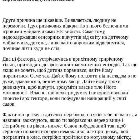
Друга причина ще цікавіше. Виявляється, людину не
перемогти. І дух ризикових відкриттів з нього безпечними
ігровими майданчиками НЕ вибити. Саме тому,
недоодержавши сенсорних відчуттів від світу на дитячому
майданчику, дитина, лише варто дорослим відвернутися,
починає лізти куди не слід.
Два ці фактори, зустрічаючись в крихітному трирічному
тільці, призводять до зростання травматичних епізодів. Так що
якщо не хочете, щоб дитина поранився, дайте йому
поранитися. Саме так. Дайте йому полазити під наглядом в не
дуже, здавалося б, безпечному місці. Дайте йому трохи
ризикнути, щоб відчути, зрозуміти власне тіло і його
можливості. Власне, цю нехитру думку і використовували
японські архітектори, коли побудували найкращий у світі
садок.
Фактично це смуга дитячих перешкод, на якій тебе не лають, а
навпаки: заохочують, якщо ти забрався на дерево вище і
зістрибнув на рівень нижче. Садок побудований так, щоб
серйозно поранитися було неможливо, але при цьому, щоб
потрапити в клас, потрібно пройтися по мотузяному містку,