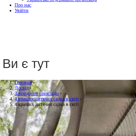
Про нас
Увійти
4 кращих дитячих садка
в світі
Ви є тут
Головна
›
Досвід
›
Закордонні приклади
›
4 кращих дитячих садка в світі
›
4 кращих дитячих садка в світі