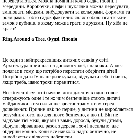
перевертаються. Можна поміняти колір садка і зовні, і
зсередини. Коробочки, шафи і шухлядки можна пересувати,
змінювати місцями, вибудовувати за кольорами, формами та
розмірами. Тобто садок фактично являє собою гігантський
замок з кубиків, в якому можна грати з друзями. Ну хіба не
краса?
Ring Around a Tree, Фудзі, Японія
Це один з найпрекрасніших дитячих садків у світі.
Архітектура прийшла на допомогу ідеї, і навпаки. А ідея
полягає в тому, що потрібно перестати оберігати дітей.
Потрібно дати їм шанс ризикувати, відчувати себе і навіть,
якщо треба, шанс трохи поранитися.
Нескінченні сучасні наукові дослідження в один голос
стверджують одне і те ж: чим безпечніше стають дитячі
майданчики, тим сильніше зростає травматизм серед
дошкільнят. Причин дві: по-перше, у дитини не виробляється
розуміння того, що для нього безпечно, а що ні. Він не
відчуває тієї межі, яку ми з вами, дорослі, будучи дітьми,
відчули, зірвавшись разок з дерева і хоч і несильно, але
обдерши коліно. Коли все навколо надто безпечно, не
виробляється відчуття небезпеки.