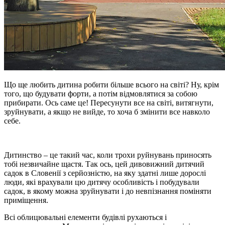
Що ще любить дитина робити більше всього на світі? Ну, крім
того, що будувати форти, а потім відмовлятися за собою
прибирати. Ось саме це! Пересунути все на світі, витягнути,
зруйнувати, а якщо не вийде, то хоча б змінити все навколо
себе.
Дитинство – це такий час, коли трохи руйнувань приносять
тобі незвичайне щастя. Так ось, цей дивовижний дитячий
садок в Словенії з серйозністю, на яку здатні лише дорослі
люди, які врахували цю дитячу особливість і побудували
садок, в якому можна зруйнувати і до невпізнання поміняти
приміщення.
Всі облицювальні елементи будівлі рухаються і