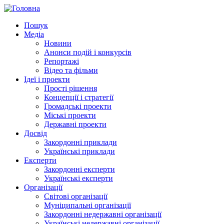
Пошук
Медіа
Новини
Анонси подій і конкурсів
Репортажі
Відео та фільми
Ідеї і проекти
Прості рішення
Концепції і стратегії
Громадські проекти
Міські проекти
Державні проекти
Досвід
Закордонні приклади
Українські приклади
Експерти
Закордонні експерти
Українські експерти
Організації
Світові організації
Муніципальні організації
Закордонні недержавні організації
Українські недержавні організації