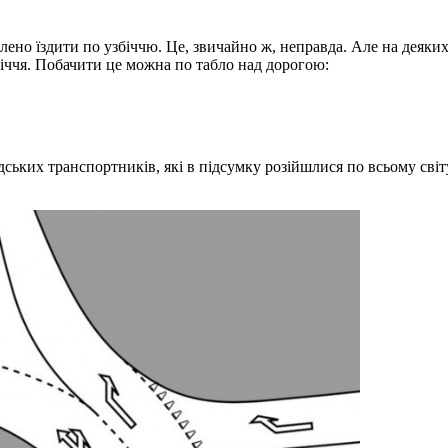
лено їздити по узбіччю. Це, звичайно ж, неправда. Але на деяки
біччя. Побачити це можна по табло над дорогою:
ландських транспортників, які в підсумку розійшлися по всьому св