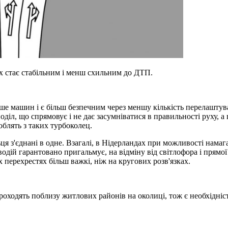
ух стає стабільним і менш схильним до ДТП.
ше машин і є більш безпечним через меншу кількість перелаштуван
іл, що спрямовує і не дає засумніватися в правильності руху, а 
облять з таких турбоколец.
ільця з'єднані в одне. Взагалі, в Нідерландах при можливості нам
ем водій гарантовано пригальмує, на відміну від світлофора і п
х перехрестях більш важкі, ніж на кругових розв'язках.
 проходять поблизу житлових районів на околиці, тож є необхідні