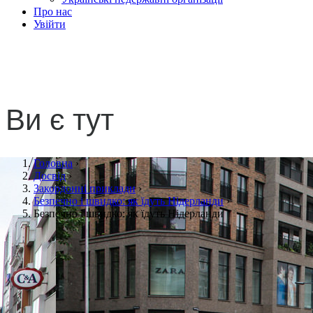
Про нас
Увійти
Безпечно і швидко: як їду
Ви є тут
Головна
›
Досвід
›
Закордонні приклади
›
Безпечно і швидко: як їдуть Нідерланди
›
Безпечно і швидко: як їдуть Нідерланди