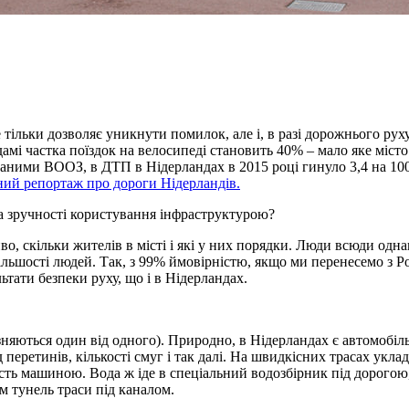
е тільки дозволяє уникнути помилок, але і, в разі дорожнього рух
амі частка поїздок на велосипеді становить 40% – мало яке міст
даними ВООЗ, в ДТП в Нідерландах в 2015 році гинуло 3,4 на 100 0
ний репортаж про дороги Нідерландів.
а зручності користування інфраструктурою?
 скільки жителів в місті і які у них порядки. Люди всюди однаков
льшості людей. Так, з 99% ймовірністю, якщо ми перенесемо з Р
ьтати безпеки руху, що і в Нідерландах.
ізняються один від одного). Природно, в Нідерландах є автомобільн
 перетинів, кількості смуг і так далі. На швидкісних трасах укл
сть машиною. Вода ж іде в спеціальний водозбірник під дорогою,
м тунель траси під каналом.