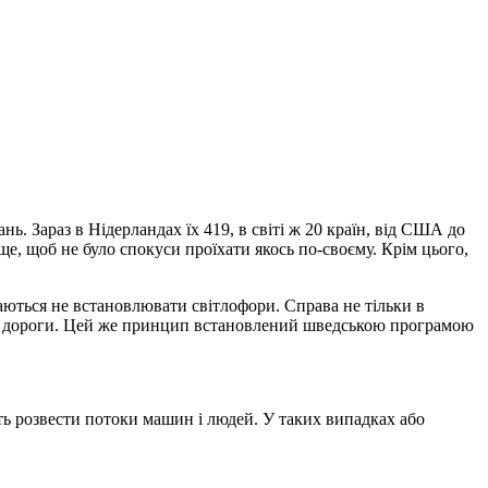
ь. Зараз в Нідерландах їх 419, в світі ж 20 країн, від США до
ще, щоб не було спокуси проїхати якось по-своєму. Крім цього,
агаються не встановлювати світлофори. Справа не тільки в
рямої дороги. Цей же принцип встановлений шведською програмою
сть розвести потоки машин і людей. У таких випадках або