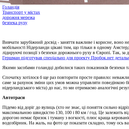
Голандія
Транспорт у містах
дорожня мережа
безпека руху
Вивчати зарубіжний досвід - заняття важливе і корисне, воно н
мобільності Нідерланди цікаві тим, що тільки в одному Амстерд
лідируючі позиції з безпеки дорожнього руху в Європі. Так, за 
Гершман підготував спеціально для проекту Пробок.нет деталь
Якими засобами голандці добилися таких показників безпеки т
Спочатку хотілося б ще раз повторити просте правило: неважливо,
саме за рахунок зміни цих умов можна управляти поведінкою бі
нідерландського міста) до нас, то ми отримаємо аналогічні резул
Автотраси
Підемо від доріг до вулиць (хто не знає, ці поняття сильно відр
максимальною швидкістю 130, 100 і 80 км / год. Це залежить від
дорогою немає бризок і туману з вогкості, плюс краща керовані
водозбірник. На жаль, на фото це показати складно, тому ось ва