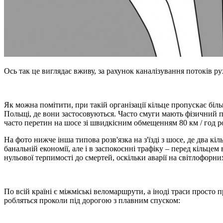
Ось так це виглядає вживу, за рахунок каналізування потоків р
Як можна помітити, при такій організації кільце пропускає біль
Польщі, де вони застосовуються. Часто смуги мають фізичний под
часто перетин на шосе зі швидкісним обмещенням 80 км / год р
На фото нижче інша типова розв'язка на з'їзді з шосе, де два к
банальній економії, але і в заспокоєнні трафіку – перед кільц
нульової терпимості до смертей, оскільки аварії на світлофорни
По всій країні є міжміські веломаршрути, а іноді траси просто
робляться проколи під дорогою з плавним спуском: