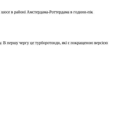
х шосе в районі Амстердама-Роттердама в години-пік
іту. В першу чергу це турборотонди, які є покращеною версією