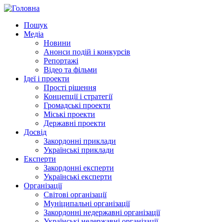
Пошук
Медіа
Новини
Анонси подій і конкурсів
Репортажі
Відео та фільми
Ідеї і проекти
Прості рішення
Концепції і стратегії
Громадські проекти
Міські проекти
Державні проекти
Досвід
Закордонні приклади
Українські приклади
Експерти
Закордонні експерти
Українські експерти
Організації
Світові організації
Муніципальні організації
Закордонні недержавні організації
Українські недержавні організації