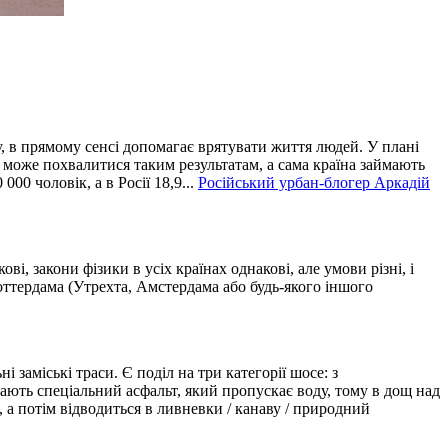
у, в прямому сенсі допомагає врятувати життя людей. У плані
о може похвалитися таким результатам, а сама країна займають
00 чоловік, а в Росії 18,9...
Російський урбан-блогер Аркадій
і, закони фізики в усіх країнах однакові, але умови різні, і
оттердама (Утрехта, Амстердама або будь-якого іншого
і заміські траси. Є поділ на три категорії шосе: з
адають спеціальний асфальт, який пропускає воду, тому в дощ над
 а потім відводиться в ливневки / канаву / природний