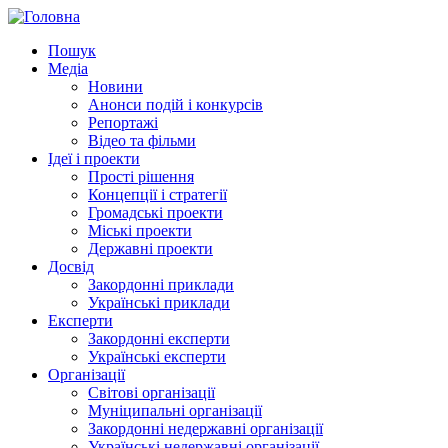
Пошук
Медіа
Новини
Анонси подій і конкурсів
Репортажі
Відео та фільми
Ідеї і проекти
Прості рішення
Концепції і стратегії
Громадські проекти
Міські проекти
Державні проекти
Досвід
Закордонні приклади
Українські приклади
Експерти
Закордонні експерти
Українські експерти
Організації
Світові організації
Муніципальні організації
Закордонні недержавні організації
Українські недержавні організації