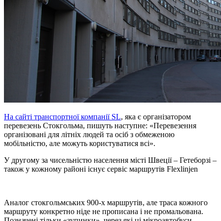
На сайті транспортної компанії SL
, яка є організатором
перевезень Стокгольма, пишуть наступне: «Перевезення
організовані для літніх людей та осіб з обмеженою
мобільністю, але можуть користуватися всі».
У другому за чисельністю населення місті Швеції – Гетеборзі –
також у кожному районі існує сервіс маршрутів Flexlinjen
Аналог стокгольмських 900-х маршрутів, але траса кожного
маршруту конкретно ніде не прописана і не промальована.
Позначені тільки «зупинки», через які ці мікроавтобуси