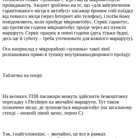
проїжджають. Акцент зроблено на те, що «для забезпечення
гарантованого місця в автобусі» пасажир бронює собі поїздку
від певного місця (через Інтернет або телефон), і потім йому
повідомляють, коли прибуде мікроавтобус. Сервіс гарантує,
що протягом години мікроавтобус проїде через всі пункти
маршруту. Сервіс працює в певні години (десь тільки будні,
десь ще й суботу – треба уточнювати для кожного маршруту).
Ось наприклад у мікрорайоні «зупинка» такої лінії
розташована прямо в тупику внутришньодворового проїзду:
Табличка на опорі:
На великих ТПВ пасажири можуть здійснити безкоштовну
пересадку з Flexlinjen на звичайні маршрути. Тут також
позначено місце, де зупиняється мікроавтобус (на загальному
стенді – нижній лівий запис, перон С)
Так, і найголовніше, – звичайно, це все в рамках