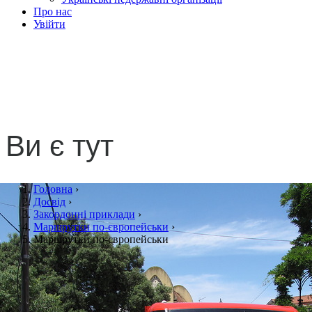
Про нас
Увійти
Маршрутки по-
європейськи
Ви є тут
Головна
›
Досвід
›
Закордонні приклади
›
Маршрутки по-європейськи
›
Маршрутки по-європейськи