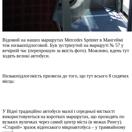
Відомий на наших маршрутах Mercedes Sprinter в Мангеймі
теж низькопідлоговий. Був зустрінутий на маршруті № 57 у
вечірній час (перепрошую за якість фото). Можливо, вдень ​​тут
ходять великі автобуси.
Низькопідлоговість призвела до того, що тут всього 8 сидячих
місць:
У Відні традиційно автобуси малої і середньої місткості
використовуються на коротких маршрутах, що проходять по
вузьких вуличках через самий центр міста (в межах Рингу).
«Старий» зразок віденського мікроавтобуса – у трамвайному