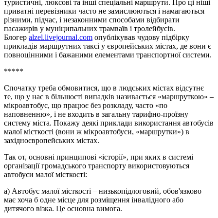
туристичні, люксові та інші спеціальні маршрути. Про ці ніші
приватні перевізники часто не замислюються і намагаються
різними, підчас, і незаконними способами відбирати
пасажирів у муніципальних трамваїв і тролейбусів.
Блогер
alzel.livejournal.com
опублікував чудову підбірку
прикладів маршрутних таксі у європейських містах, де вони є
повноцінними і бажаними елементами транспортної системи.
*****
Спочатку треба обмовитися, що в людських містах відсутнє
те, що у нас в більшості випадків називається «маршруткою» –
мікроавтобус, що працює без розкладу, часто «по
наповненню», і не входить в загальну тарифно-проїзну
систему міста. Покажу деякі приклади використання автобусів
малої місткості (вони ж мікроавтобуси, «маршрутки») в
західноєвропейських містах.
Так от, основні принципові «історії», при яких в системі
організації громадського транспорту використовуються
автобуси малої місткості:
а) Автобус малої місткості – низькопідлоговий, обов'язково
має хоча б одне місце для розміщення інвалідного або
дитячого візка. Це основна вимога.