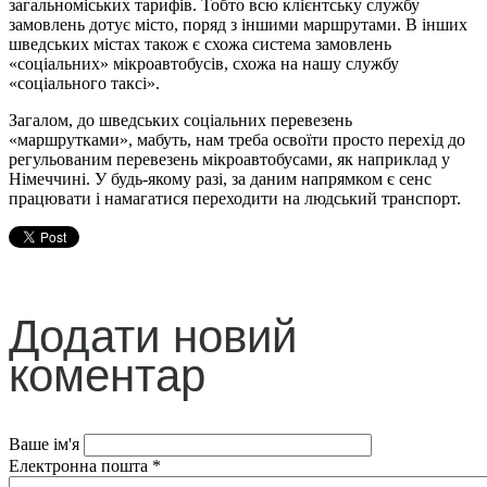
загальноміських тарифів. Тобто всю клієнтську службу
замовлень дотує місто, поряд з іншими маршрутами. В інших
шведських містах також є схожа система замовлень
«соціальних» мікроавтобусів, схожа на нашу службу
«соціального таксі».
Загалом, до шведських соціальних перевезень
«маршрутками», мабуть, нам треба освоїти просто перехід до
регульованим перевезень мікроавтобусами, як наприклад у
Німеччині. У будь-якому разі, за даним напрямком є сенс
працювати і намагатися переходити на людський транспорт.
Додати новий
коментар
Ваше ім'я
Електронна пошта
*