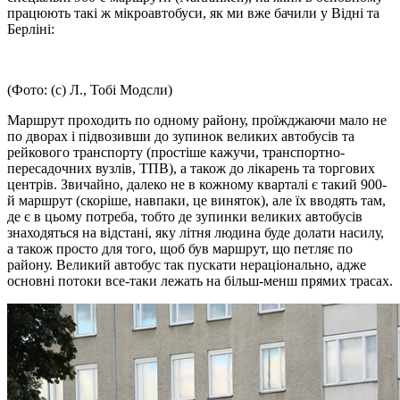
працюють такі ж мікроавтобуси, як ми вже бачили у Відні та
Берліні:
(Фото: (с) Л., Тобі Модсли)
Маршрут проходить по одному району, проїжджаючи мало не
по дворах і підвозивши до зупинок великих автобусів та
рейкового транспорту (простіше кажучи, транспортно-
пересадочних вузлів, ТПВ), а також до лікарень та торгових
центрів. Звичайно, далеко не в кожному кварталі є такий 900-
й маршрут (скоріше, навпаки, це виняток), але їх вводять там,
де є в цьому потреба, тобто де зупинки великих автобусів
знаходяться на відстані, яку літня людина буде долати насилу,
а також просто для того, щоб був маршрут, що петляє по
району. Великий автобус так пускати нераціонально, адже
основні потоки все-таки лежать на більш-менш прямих трасах.