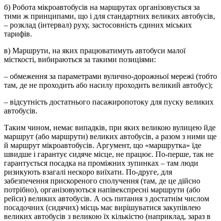
б) Робота мікроавтобусів на маршрутах організовується за
тими ж принципами, що і для стандартних великих автобусів,
– розклад (інтервал) руху, застосовність єдиних міських
тарифів.
в) Маршрути, на яких працюватимуть автобуси малої
місткості, вибираються за такими позиціями:
– обмеження за параметрами вулично-дорожньої мережі (тобто
там, де не проходить або насилу проходить великий автобус);
– відсутність достатнього пасажиропотоку для пуску великих
автобусів.
Таким чином, немає випадків, при яких великою вулицею йде
маршрут (або маршрути) великих автобусів, а разом з ними ще
й маршрут мікроавтобусів. Аргумент, що «маршрутка» їде
швидше і гарантує сидяче місце, не працює. По-перше, так не
гарантується посадка на проміжних зупинках – там люди
ризикують взагалі нескоро виїхати. По-друге, для
забезпечення прискореного сполучення (там, де це дійсно
потрібно), організовуються напівекспресні маршрути (або
рейси) великих автобусів. А ось питання з достатнім числом
посадочних (сидячих) місць має вирішуватися закупівлею
великих автобусів з великою їх кількістю (наприклад, зараз в