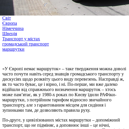
Світ
Європа
Німеччина
Швеція
Транспорт у містах
громадський транспорт
маршрутки
«У Європі немає маршруток» – таке твердження можна доволі
часто почути навіть серед знавців громадського транспорту у
дискусіях щодо розквіту цього виду перевезень. Насправді ж,
як то часто буває, це і вірно, і ні. По-перше, ми вже далеко
відійшли від справжнього визначення маршруток – хтось
може пам’ятає, як у 1980-х роках по Києву їдили РАФіки-
маршрутки, з потрійним тарифом відносно звичайного
транспорту, але з гарантованим місцем для сидіння і
зупинками там, де дозволяють правила руху.
По-друге, у цивілізованих містах маршрутки – допоміжний
транспорт, що не підміняє, а доповнює інші – це нічні,