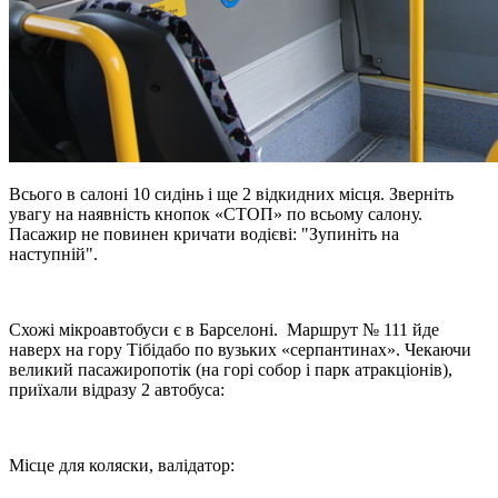
Всього в салоні 10 сидінь і ще 2 відкидних місця. Зверніть
увагу на наявність кнопок «СТОП» по всьому салону.
Пасажир не повинен кричати водієві: "Зупиніть на
наступній".
Схожі мікроавтобуси є в Барселоні. Маршрут № 111 йде
наверх на гору Тібідабо по вузьких «серпантинах». Чекаючи
великий пасажиропотік (на горі собор і парк атракціонів),
приїхали відразу 2 автобуса:
Місце для коляски, валідатор: