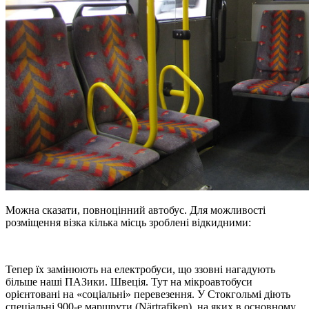
Можна сказати, повноцінний автобус. Для можливості
розміщення візка кілька місць зроблені відкидними:
Тепер їх замінюють на електробуси, що ззовні нагадують
більше наші ПАЗики. Швеція. Тут на мікроавтобуси
орієнтовані на «соціальні» перевезення. У Стокгольмі діють
спеціальні 900-е маршрути (Närtrafiken), на яких в основному