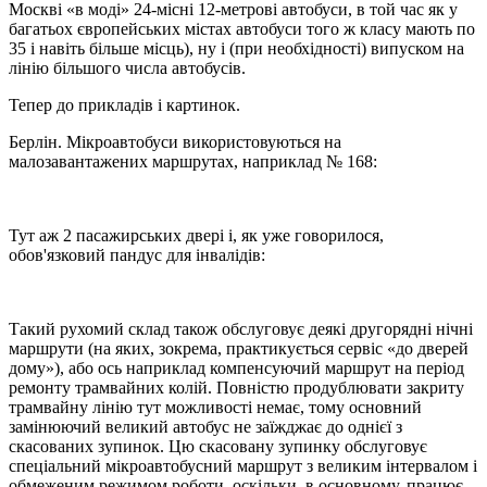
Москві «в моді» 24-місні 12-метрові автобуси, в той час як у
багатьох європейських містах автобуси того ж класу мають по
35 і навіть більше місць), ну і (при необхідності) випуском на
лінію більшого числа автобусів.
Тепер до прикладів і картинок.
Берлін. Мікроавтобуси використовуються на
малозавантажених маршрутах, наприклад № 168:
Тут аж 2 пасажирських двері і, як уже говорилося,
обов'язковий пандус для інвалідів:
Такий рухомий склад також обслуговує деякі другорядні нічні
маршрути (на яких, зокрема, практикується сервіс «до дверей
дому»), або ось наприклад компенсуючий маршрут на період
ремонту трамвайних колій. Повністю продублювати закриту
трамвайну лінію тут можливості немає, тому основний
замінюючий великий автобус не заїжджає до однієї з
скасованих зупинок. Цю скасовану зупинку обслуговує
спеціальний мікроавтобусний маршрут з великим інтервалом і
обмеженим режимом роботи, оскільки, в основному, працює